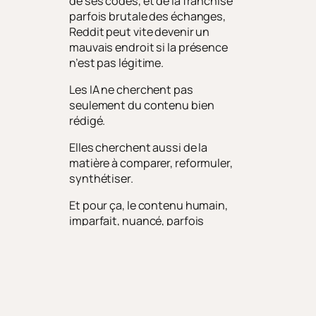
de ses codes, et de la franchise
parfois brutale des échanges,
Reddit peut vite devenir un
mauvais endroit si la présence
n’est pas légitime.
Les IA ne cherchent pas
seulement du contenu bien
rédigé.
Elles cherchent aussi de la
matière à comparer, reformuler,
synthétiser.
Et pour ça, le contenu humain,
imparfait, nuancé, parfois
contradictoire, devient précieux.
Ce que Reddit montre, ce n’est
pas que les sites web ou les
contenus structurés ne servent
plus, c’est qu’ils ne suffisent plus