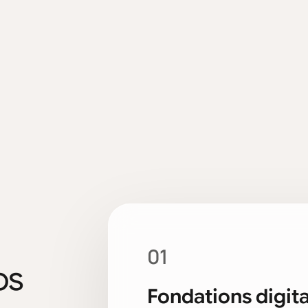
01
os
Fondations digita